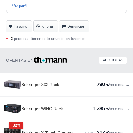
Ver perfil
Favorito
Ignorar
Denunciar
♥
2
personas tienen este anuncio en favoritos
OFERTAS EN
VER TODAS
790 €
Behringer X32 Rack
Ver oferta
→
1.385 €
Behringer WING Rack
Ver oferta
→
-32%
217 €
Behringer X-Touch Compact