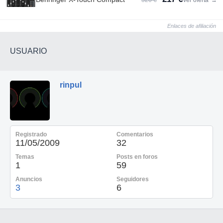
320 €
Ver oferta
→
Enlaces de afiliación
USUARIO
rinpul
Registrado
Comentarios
11/05/2009
32
Temas
Posts en foros
1
59
Anuncios
Seguidores
3
6