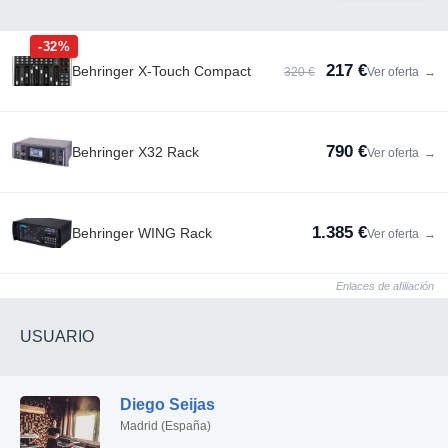
-32%
217 €
Behringer X-Touch Compact
320 €
Ver oferta
→
790 €
Behringer X32 Rack
Ver oferta
→
1.385 €
Behringer WING Rack
Ver oferta
→
Enlaces de afiliación
USUARIO
Diego Seijas
Madrid (España)