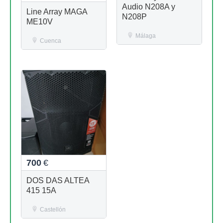
Audio N208A y
Line Array MAGA
N208P
ME10V
Málaga
Cuenca
700
€
DOS DAS ALTEA
415 15A
Castellón