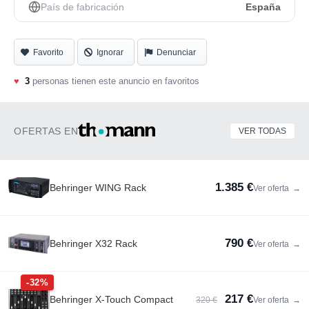
País de fabricación
España
Favorito
Ignorar
Denunciar
♥
3
personas tienen este anuncio en favoritos
OFERTAS EN
VER TODAS
1.385 €
Behringer WING Rack
Ver oferta
→
790 €
Behringer X32 Rack
Ver oferta
→
-32%
217 €
Behringer X-Touch Compact
320 €
Ver oferta
→