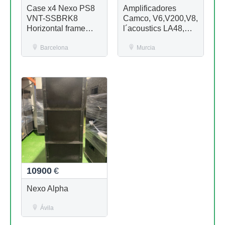
Case x4 Nexo PS8
Amplificadores
VNT-SSBRK8
Camco, V6,V200,V8,
Horizontal frame
l´acoustics LA48,
rigging
NEXO controllers...
Barcelona
Murcia
10900
€
Nexo Alpha
Ávila