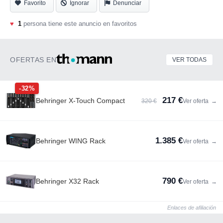
Favorito
Ignorar
Denunciar
♥
1
persona tiene este anuncio en favoritos
OFERTAS EN
VER TODAS
-32%
217 €
Behringer X-Touch Compact
320 €
Ver oferta
→
1.385 €
Behringer WING Rack
Ver oferta
→
790 €
Behringer X32 Rack
Ver oferta
→
Enlaces de afiliación