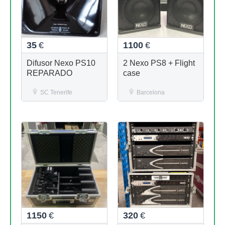
35
€
1100
€
Difusor Nexo PS10
2 Nexo PS8 + Flight
REPARADO
case
SC Tenerife
Barcelona
1150
€
320
€