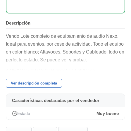
Descripción
Vendo Lote completo de equipamiento de audio Nexo,
Ideal para eventos, por cese de actividad. Todo el equipo
en color blanco; Altavoces, Soportes y Cableado, todo en
perfecto estado. Se puede ver y probar.
4 NEXO PS10 (Color Blanco) + FlightCase
4 NEXO PS8 (Color Blanco) + FligtCase
Ver descripción completa
2 NEXO LS400 (Color Blanco) + FlightCase
Características declaradas por el vendedor
2 NEXO MPXAMP 4x900w + FlightCase
Estado
Muy bueno
6 Soportes Altavoz K&M (Color Blanco)
Cableado de potencia speakon tambien en color blanco.