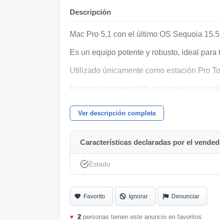
Descripción
Mac Pro 5,1 con el último OS Sequoia 15.5
Es un equipo potente y robusto, ideal par
Utilizado únicamente como estación Pro Too
Procesador compatible con todos los plugins
procesadores.
Ver descripción completa
- Procesador: 2 x 3.46 GHz 6-Core Intel Xe
- Gráficos: NVIDIA GeForce GTX 680 2 GB
Características declaradas por el vended
- Memoria: 128 GB 1333 MHz DDR3
Estado
- 1 To SSD, más de 4 To en total -
macOS: Sequoia 15.5 en OpenCore
Favorito
Ignorar
Denunciar
♥
2
personas tienen este anuncio en favoritos