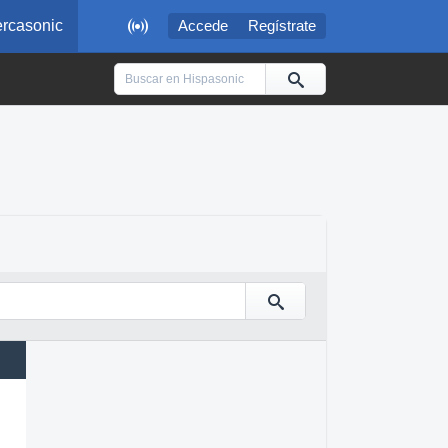

rcasonic
Accede
Regístrate