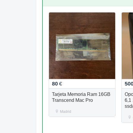
80
€
50
Tarjeta Memoria Ram 16GB
Opo
Transcend Mac Pro
6,1
ssd
Madrid