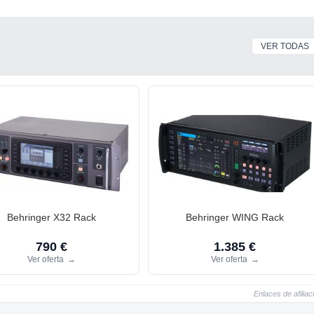
VER TODAS
Behringer X32 Rack
Behringer WING Rack
790 €
1.385 €
Ver oferta
→
Ver oferta
→
Enlaces de afiliac