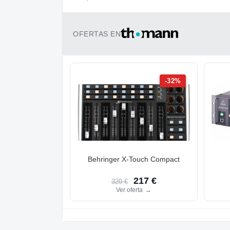
OFERTAS EN
-32%
Behringer X-Touch Compact
217 €
320 €
Ver oferta
→