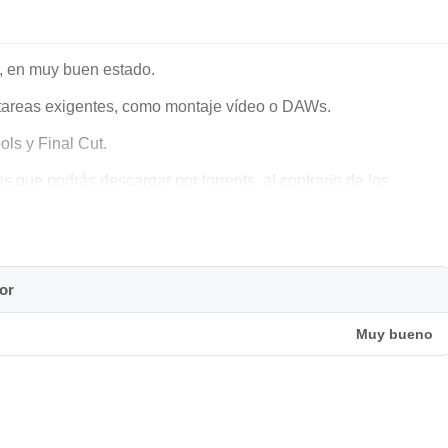
, en muy buen estado.
a tareas exigentes, como montaje vídeo o DAWs.
ls y Final Cut.
 que podrás descargar por torrents, al contrario de los
on
or
Muy bueno