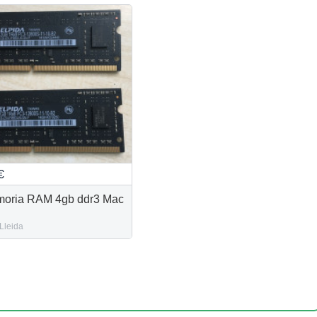
€
oria RAM 4gb ddr3 Mac
Lleida