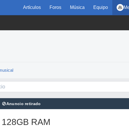
Artículos
Foros
Música
Equipo
Me
musical
⊘
Anuncio retirado
 - 128GB RAM