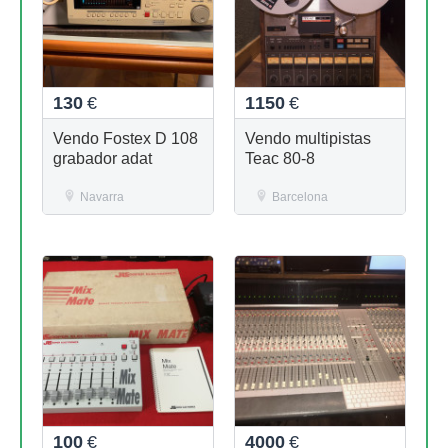
130
€
1150
€
Vendo Fostex D 108
Vendo multipistas
grabador adat
Teac 80-8
Navarra
Barcelona
100
€
4000
€