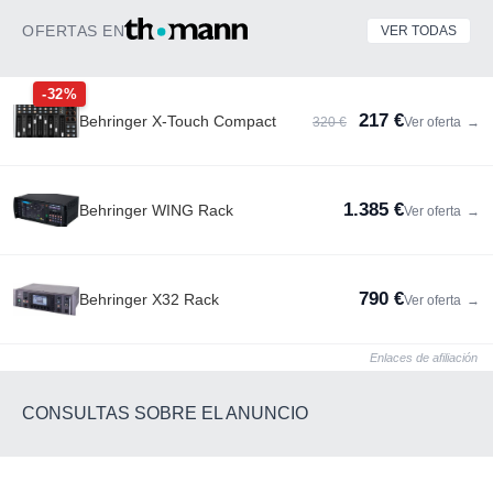
OFERTAS EN
VER TODAS
-32%
217 €
Behringer X-Touch Compact
320 €
Ver oferta
→
1.385 €
Behringer WING Rack
Ver oferta
→
790 €
Behringer X32 Rack
Ver oferta
→
Enlaces de afiliación
CONSULTAS SOBRE EL ANUNCIO