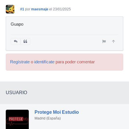
#1
por
maesmaje
el 23/01/2025
Guapo
Regístrate
o
identifícate
para poder comentar
USUARIO
Protege Moi Estudio
Madrid (España)