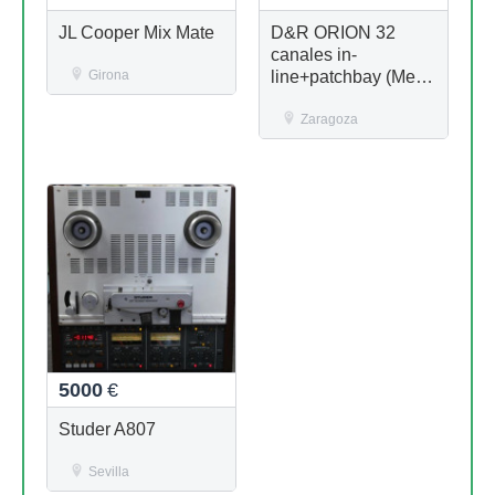
JL Cooper Mix Mate
D&R ORION 32
canales in-
Girona
line+patchbay (Mesa
mezclas Analogica)
Zaragoza
5000
€
Studer A807
Sevilla