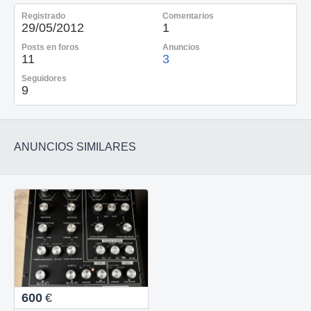
Registrado
Comentarios
29/05/2012
1
Posts en foros
Anuncios
11
3
Seguidores
9
ANUNCIOS SIMILARES
600
€