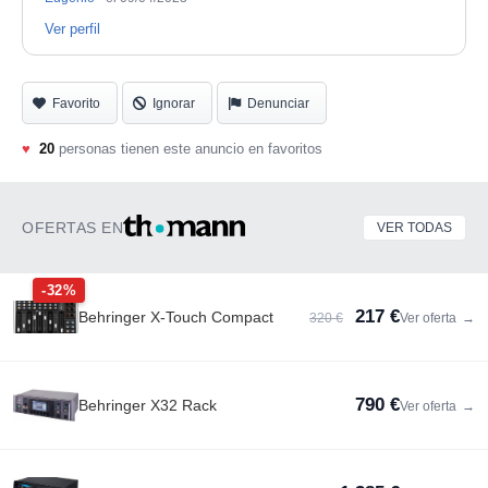
Ver perfil
Favorito
Ignorar
Denunciar
♥
20
personas tienen este anuncio en favoritos
OFERTAS EN
VER TODAS
-32%
217 €
Behringer X-Touch Compact
320 €
Ver oferta
→
790 €
Behringer X32 Rack
Ver oferta
→