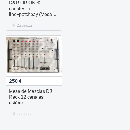
D&R ORION 32
canales in-
line+patchbay (Mesa
mezclas Analogica)
Zaragoza
250
€
Mesa de Mezclas DJ
Rack 12 canales
estéreo
Cantabria