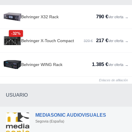
790 €
Behringer X32 Rack
Ver oferta
→
-32%
217 €
Behringer X-Touch Compact
320 €
Ver oferta
→
1.385 €
Behringer WING Rack
Ver oferta
→
Enlaces de afiliación
USUARIO
MEDIASONIC AUDIOVISUALES
Segovia (España)