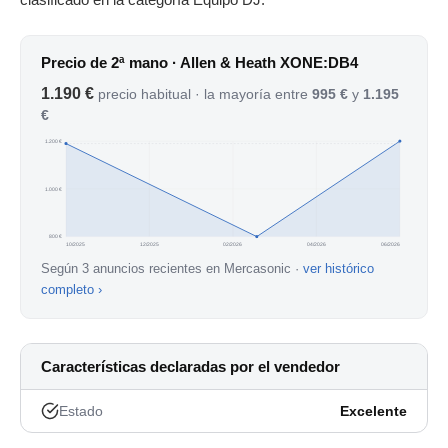
clasificado en la categoría Equipo DJ.
Precio de 2ª mano · Allen & Heath XONE:DB4
1.190 €
precio habitual · la mayoría entre
995 €
y
1.195
€
1.200 €
1.000 €
800 €
10/2025
12/2025
02/2026
04/2026
06/2026
Según 3 anuncios recientes en Mercasonic ·
ver histórico
completo ›
Características declaradas por el vendedor
Estado
Excelente