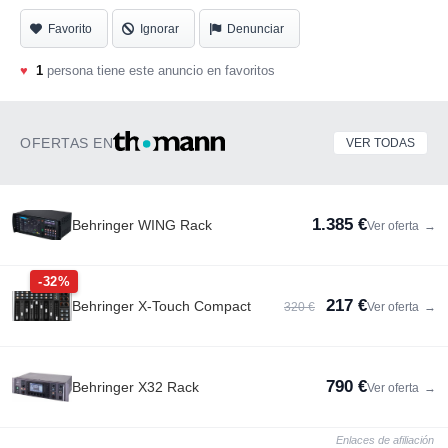
Favorito
Ignorar
Denunciar
♥
1
persona tiene este anuncio en favoritos
OFERTAS EN
VER TODAS
1.385 €
Behringer WING Rack
Ver oferta
→
-32%
217 €
Behringer X-Touch Compact
320 €
Ver oferta
→
790 €
Behringer X32 Rack
Ver oferta
→
Enlaces de afiliación