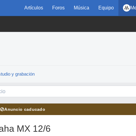
Artículos
Foros
Música
Equipo
Me
tudio y grabación
⊘
Anuncio caducado
aha MX 12/6