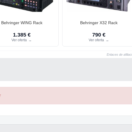
Behringer WING Rack
Behringer X32 Rack
1.385 €
790 €
Ver oferta
→
Ver oferta
→
Enlaces de afiliac
r