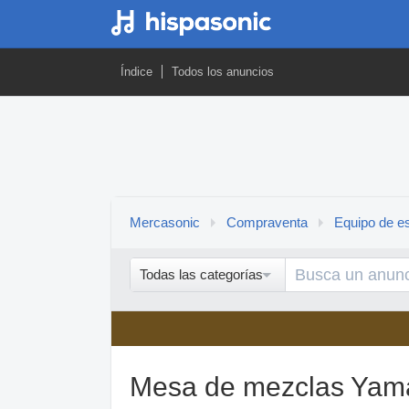
Índice
Todos los anuncios
Mercasonic
Compraventa
Equipo de es
Todas las categorías
Mesa de mezclas Yam