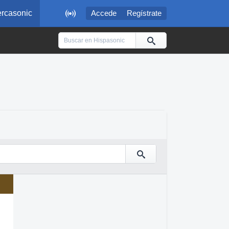

rcasonic
Accede
Regístrate