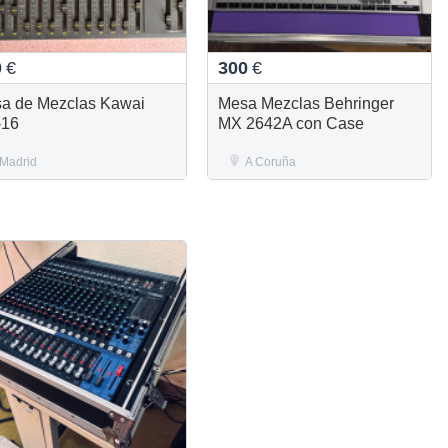
0
€
300
€
a de Mezclas Kawai
Mesa Mezclas Behringer
-16
MX 2642A con Case
Madrid
A Coruña