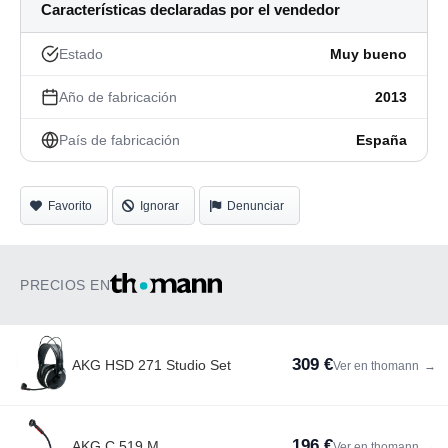
Características declaradas por el vendedor
Estado
Muy bueno
Año de fabricación
2013
País de fabricación
España
Favorito
Ignorar
Denunciar
PRECIOS EN
309 €
AKG HSD 271 Studio Set
Ver en thomann
→
196 €
AKG C 519 M
Ver en thomann
→