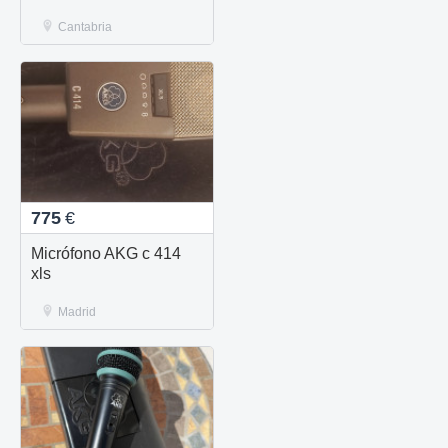
Cantabria
775
€
Micrófono AKG c 414
xls
Madrid