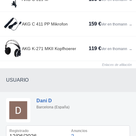
159 €
AKG C 411 PP Mikrofon
Ver en thomann
→
119 €
AKG K-271 MKII Kopfhoerer
Ver en thomann
→
Enlaces de afiliación
USUARIO
Dani D
Barcelona (España)
Registrado
Anuncios