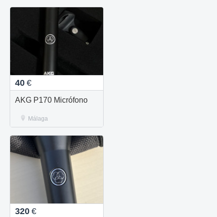
40
€
AKG P170 Micrófono
Málaga
320
€