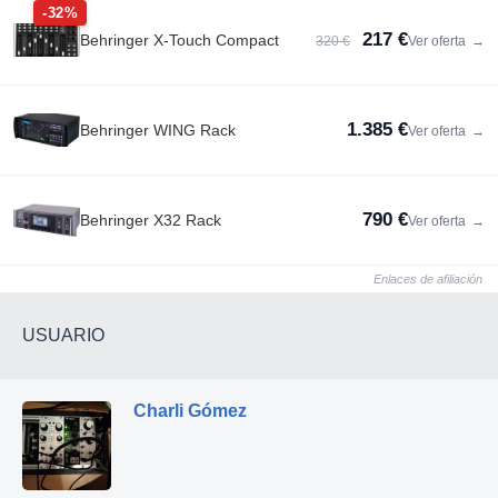
-32%
217 €
Behringer X-Touch Compact
320 €
Ver oferta
→
1.385 €
Behringer WING Rack
Ver oferta
→
790 €
Behringer X32 Rack
Ver oferta
→
Enlaces de afiliación
USUARIO
Charli Gómez