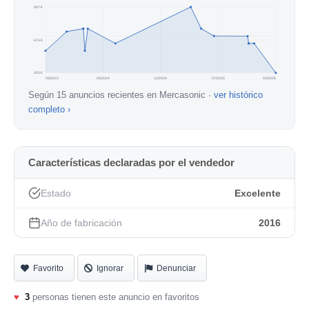
897 €
674 €
450 €
09/2023
05/2024
12/2024
07/2025
02/2026
Según 15 anuncios recientes en Mercasonic ·
ver histórico
completo ›
Características declaradas por el vendedor
Estado
Excelente
Año de fabricación
2016
Favorito
Ignorar
Denunciar
♥
3
personas tienen este anuncio en favoritos