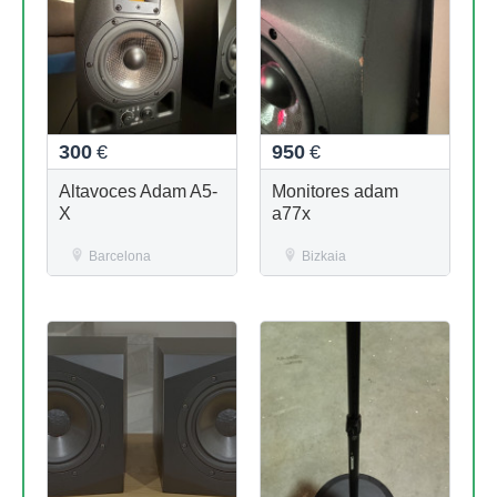
300
€
950
€
Altavoces Adam A5-
Monitores adam
X
a77x
Barcelona
Bizkaia