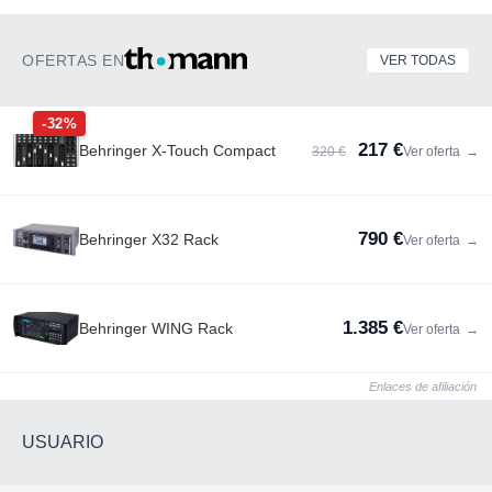
OFERTAS EN
VER TODAS
-32%
217 €
Behringer X-Touch Compact
320 €
Ver oferta
→
790 €
Behringer X32 Rack
Ver oferta
→
1.385 €
Behringer WING Rack
Ver oferta
→
Enlaces de afiliación
USUARIO