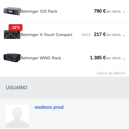
790 €
Behringer X32 Rack
Ver oferta
→
-32%
217 €
Behringer X-Touch Compact
320 €
Ver oferta
→
1.385 €
Behringer WING Rack
Ver oferta
→
Enlaces de afiliación
USUARIO
molinos prod