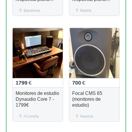
(campo cercano)
(Campo cercano)
autoamplificados
Barcelona
autoamplificados
Madrid
1799
€
700
€
Monitores de estudio
Focal CMS 65
Dynaudio Core 7 -
(monitores de
1799€
estudio)
A Coruña
Navarra