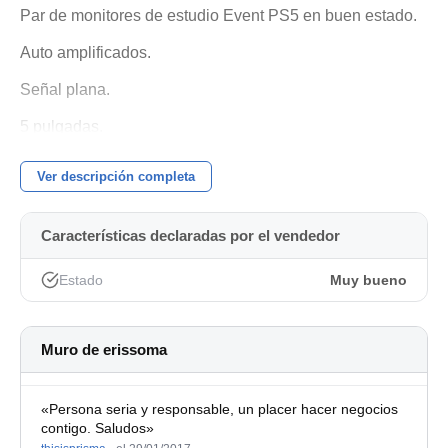
Par de monitores de estudio Event PS5 en buen estado.
Auto amplificados.
Señal plana.
5 pulgadas.
Regalo aisladores skum
Ver descripción completa
Usados como segunda referencia.
Características declaradas por el vendedor
NO ENVIO.
No acepto cambios. Abstenerse.
Estado
Muy bueno
Muro de erissoma
«Persona seria y responsable, un placer hacer negocios
contigo. Saludos»