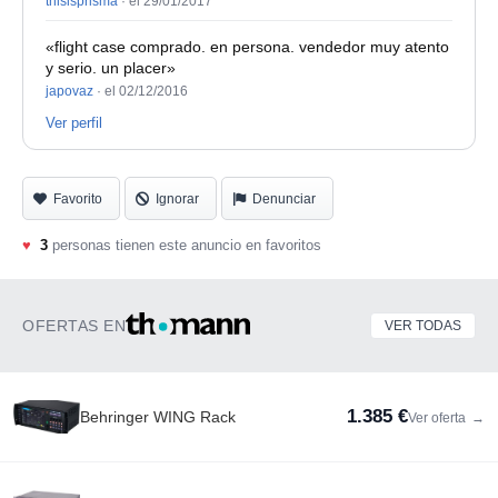
thisisprisma
·
el 29/01/2017
«flight case comprado. en persona. vendedor muy atento
y serio. un placer»
japovaz
·
el 02/12/2016
Ver perfil
Favorito
Ignorar
Denunciar
♥
3
personas tienen este anuncio en favoritos
OFERTAS EN
VER TODAS
1.385 €
Behringer WING Rack
Ver oferta
→