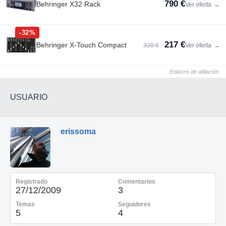
790 €
Behringer X32 Rack
Ver oferta
→
-32%
217 €
Behringer X-Touch Compact
320 €
Ver oferta
→
Enlaces de afiliación
USUARIO
erissoma
Registrado
Comentarios
27/12/2009
3
Temas
Seguidores
5
4