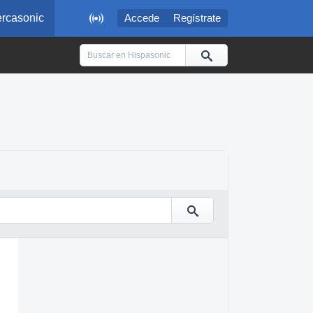

rcasonic
Accede
Regístrate