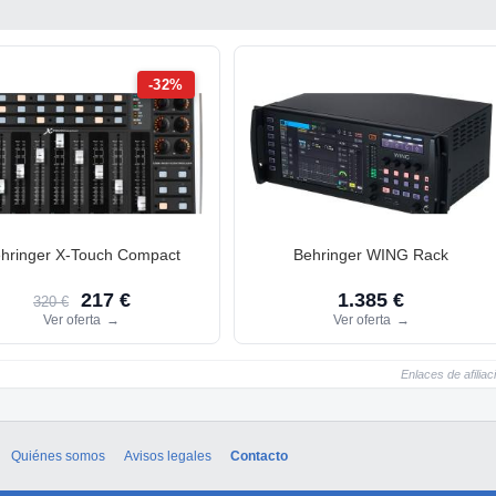
-32%
hringer X-Touch Compact
Behringer WING Rack
217 €
1.385 €
320 €
Ver oferta
→
Ver oferta
→
Enlaces de afiliac
Quiénes somos
Avisos legales
Contacto