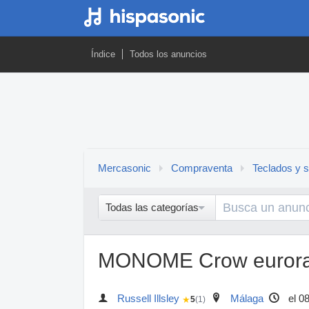
Índice
Todos los anuncios
Mercasonic
Compraventa
Teclados y s
Todas las categorías
MONOME Crow euror
Russell Illsley
Málaga
el 0
★
5
(1)