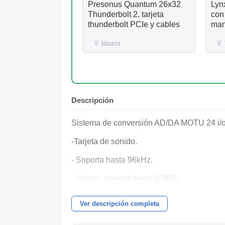
Presonus Quantum 26x32
Lyn
Thunderbolt 2, tarjeta
con
thunderbolt PCIe y cables
man
AE
Madrid
Descripción
Sistema de conversión AD/DA MOTU 24 i/o 
-Tarjeta de sonido.
- Soporta hasta 96kHz.
- Incluye convertidores AD/DA.
Una manera económica de tener un montón 
Ver descripción completa
mezcla.