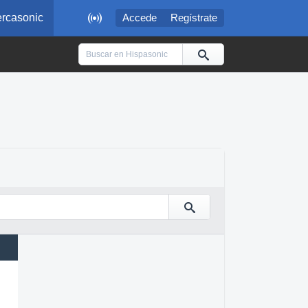

rcasonic
Accede
Regístrate