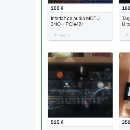
200
€
16
Interfaz de audio MOTU
Tar
24IO + PCIe424
Ultr
Madrid
525
€
35