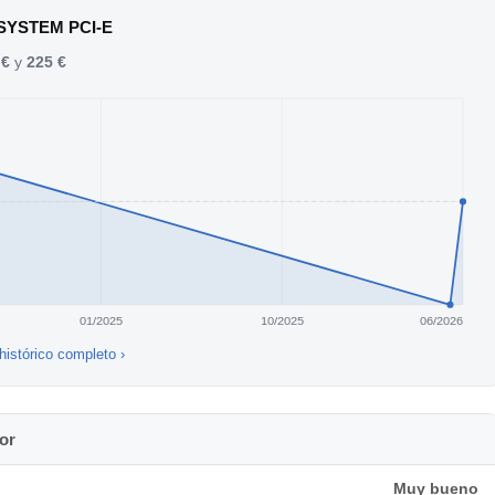
amente en WIN 10,he leído en foros que también funciona en
 SYSTEM PCI-E
 €
y
225 €
ble con tu sistema. No acepto devoluciones.
ontado actualmente. Regalo cables para interconexión.
01/2025
10/2025
06/2026
histórico completo ›
or
Muy bueno