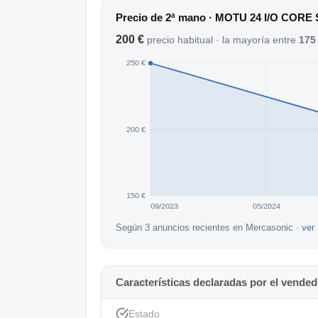
Sólido como una roca, funcionando perfect
Precio de 2ª mano · MOTU 24 I/O CORE
WIN 11,pero no lo he probado.
200 €
precio habitual · la mayoría entre
175
Asegúrate antes de comprar que es compati
250 €
Fotos de internet,ya que el sistema está m
200 €
150 €
09/2023
05/2024
Según 3 anuncios recientes en Mercasonic ·
ver 
Características declaradas por el vended
Estado