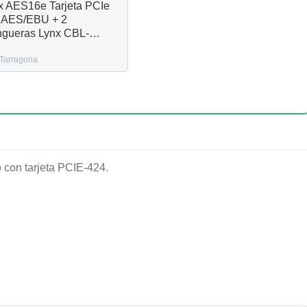
x AES16e Tarjeta PCIe
 AES/EBU + 2
gueras Lynx CBL-
S1604
Tarragona
con tarjeta PCIE-424.
de entradas y salidas en el ordenador para grabación y