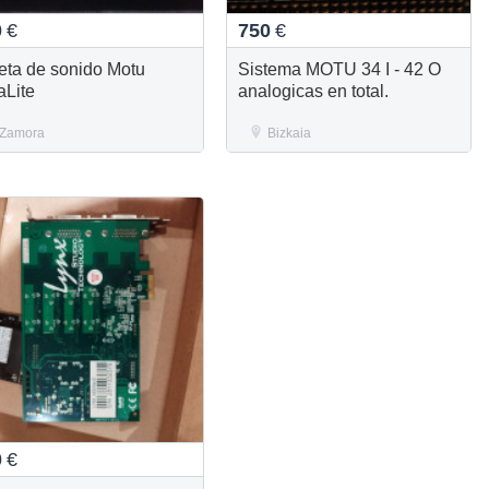
0
€
750
€
jeta de sonido Motu
Sistema MOTU 34 I - 42 O
aLite
analogicas en total.
Zamora
Bizkaia
0
€