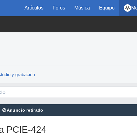
Artículos
Foros
Música
Equipo
Me
tudio y grabación
⊘
Anuncio retirado
ta PCIE-424