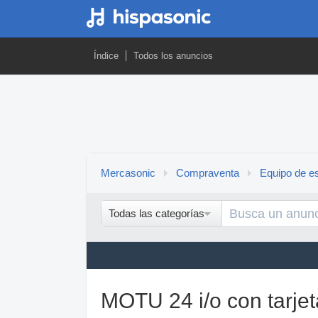
Índice
Todos los anuncios
Mercasonic
Compraventa
Equipo de es
Todas las categorías
MOTU 24 i/o con tarje