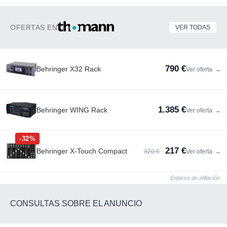
OFERTAS EN
VER TODAS
790 €
Behringer X32 Rack
Ver oferta
→
1.385 €
Behringer WING Rack
Ver oferta
→
-32%
217 €
Behringer X-Touch Compact
320 €
Ver oferta
→
Enlaces de afiliación
CONSULTAS SOBRE EL ANUNCIO