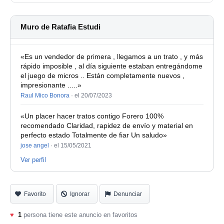
También incluyo una funda de tela para taparlo y
protegerlo del polvo.
Muro de Ratafia Estudi
«Es un vendedor de primera , llegamos a un trato , y más
rápido imposible , al día siguiente estaban entregándome
el juego de micros .. Están completamente nuevos ,
impresionante .....»
Raul Mico Bonora
·
el 20/07/2023
«Un placer hacer tratos contigo Forero 100%
recomendado Claridad, rapidez de envío y material en
perfecto estado Totalmente de fiar Un saludo»
jose angel
·
el 15/05/2021
Ver perfil
Favorito
Ignorar
Denunciar
♥
1
persona tiene este anuncio en favoritos