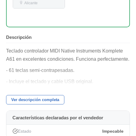
Alicante
Descripción
Teclado controlador MIDI Native Instruments Komplete
A61 en excelentes condiciones. Funciona perfectamente.
- 61 teclas semi-contrapesadas.
- Incluye el teclado y cable USB original.
En la página oficial hay un montón de software para
Ver descripción completa
descargar para este teclado.
No se hace envío porque no tengo la caja original y se
Características declaradas por el vendedor
entrega en mano, está nuevo, muy poco usado de
verdad.
Estado
Impecable