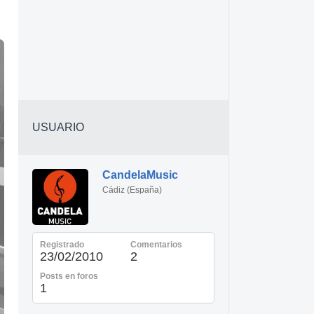
USUARIO
CandelaMusic
Cádiz (España)
Registrado
Comentarios
23/02/2010
2
Posts en foros
1