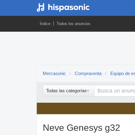
Índice
Todos los anuncios
Mercasonic
Compraventa
Equipo de es
Todas las categorías
Neve Genesys g32