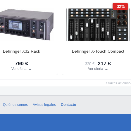
-32%
Behringer X32 Rack
Behringer X-Touch Compact
790 €
217 €
320 €
Ver oferta
→
Ver oferta
→
Enlaces de afiliac
Quiénes somos
Avisos legales
Contacto