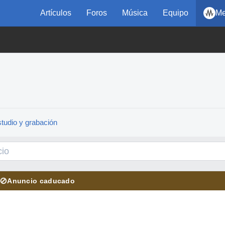
Artículos
Foros
Música
Equipo
Me
tudio y grabación
⊘
Anuncio caducado