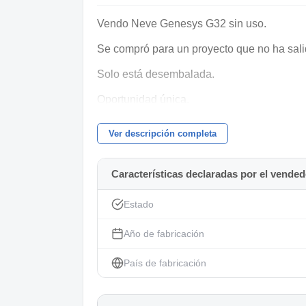
Vendo Neve Genesys G32 sin uso.
Se compró para un proyecto que no ha sali
Solo está desembalada.
Oportunidad única.
Fotos por privado.
Ver descripción completa
Contacta solo si estás interesado/a
Características declaradas por el vended
Precio neto. IVA no incluido.
Transporte no incluido.
Estado
Año de fabricación
País de fabricación