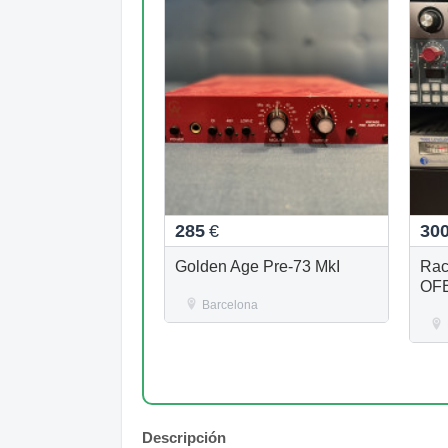
285
€
30
Golden Age Pre-73 MkI
Rac
OFE
Barcelona
Descripción