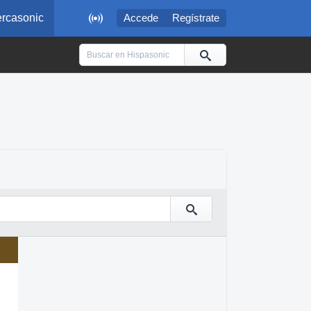

rcasonic
Accede
Regístrate