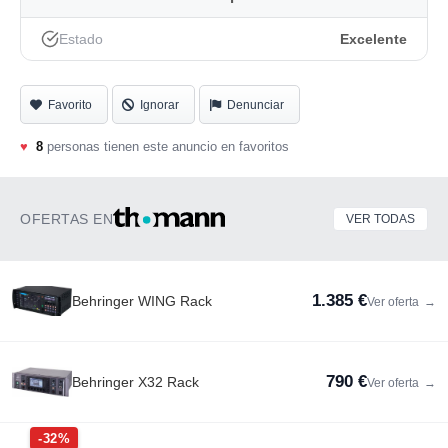
No hago envíos y tampoco me interesan los cambios.
Estado
Excelente
Favorito
Ignorar
Denunciar
♥
8
personas tienen este anuncio en favoritos
OFERTAS EN
VER TODAS
1.385 €
Behringer WING Rack
Ver oferta
→
790 €
Behringer X32 Rack
Ver oferta
→
-32%