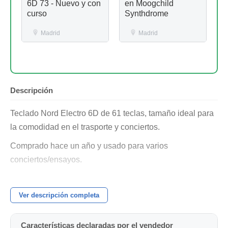
6D 73 - Nuevo y con
en Moogchild
curso
Synthdrome
Madrid
Madrid
Descripción
Teclado Nord Electro 6D de 61 teclas, tamaño ideal para
la comodidad en el trasporte y conciertos.
Comprado hace un año y usado para varios
conciertos/ensayos.
No le pongo la etiqueta "impecable" porque lo he usado
bastante pero está en muy buen estado además de que
Ver descripción completa
aún conserva la garantía (lo doy con el ticket de compra).
Se vende con la funda oficial de la marca (la de las fotos).
Características declaradas por el vendedor