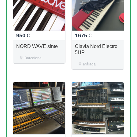
950
€
1675
€
NORD WAVE sinte
Clavia Nord Electro
5HP
Barcelona
Málaga