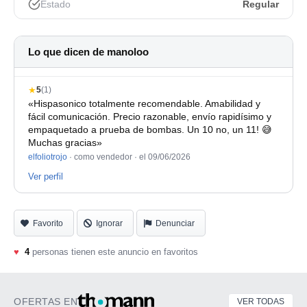
Estado
Regular
pero vino con un par de defectos:
(1) la rueda de modulación sube hasta el 95% y luego
Lo que dicen de manoloo
pone el valor de modulación a 0:
https://youtube.com/shorts/nfGz3a4bFpA?feature=share
★
5
(1)
«Hispasonico totalmente recomendable. Amabilidad y
(2) la rueda encoder con la que se cambia de sonido a
fácil comunicación. Precio razonable, envío rapidísimo y
veces no avanza, aunque se puede usar el pulsador de
empaquetado a prueba de bombas. Un 10 no, un 11! 😅
selección:
Muchas gracias»
elfoliotrojo
· como vendedor ·
el 09/06/2026
https://youtube.com/shorts/WQ___0HbinA?feature=share
Ver perfil
Muestra sonidos:
https://www.youtube.com/watch?
v=nXVkQ1NiT-g
Favorito
Ignorar
Denunciar
♥
4
personas tienen este anuncio en favoritos
OFERTAS EN
VER TODAS