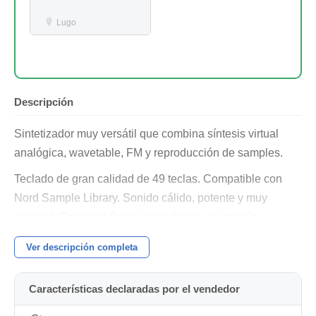
Lugo
Descripción
Sintetizador muy versátil que combina síntesis virtual
analógica, wavetable, FM y reproducción de samples.
Teclado de gran calidad de 49 teclas. Compatible con
Nord Sample Library. Sonido cálido, potente y muy
musical. Controles físicos inmediatos, sin menús
complicados
Ver descripción completa
Ideal para electrónica, ambient, synthwave, bandas
sonoras, pop, experimental y directo.
Características declaradas por el vendedor
IMPORTANTE: Lo compré en Wallapop como nuevo,