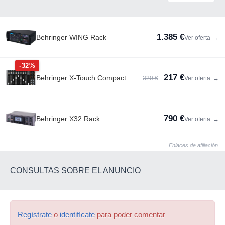
1.385 €
Behringer WING Rack
Ver oferta
→
-32%
217 €
Behringer X-Touch Compact
320 €
Ver oferta
→
790 €
Behringer X32 Rack
Ver oferta
→
Enlaces de afiliación
CONSULTAS SOBRE EL ANUNCIO
Regístrate
o
identifícate
para poder comentar