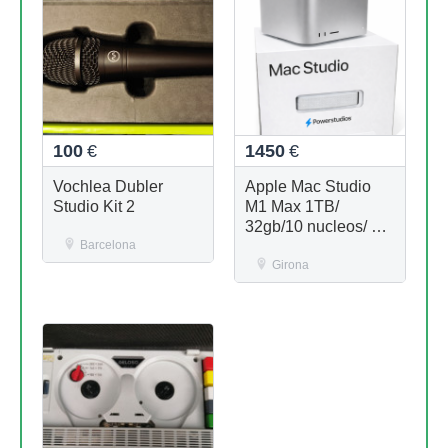
100
€
1450
€
Vochlea Dubler
Apple Mac Studio
Studio Kit 2
M1 Max 1TB/
32gb/10 nucleos/ 24
Barcelona
nucleos/ SIN
STOCK
Girona