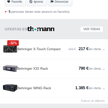
Favorito
Ignorar
Denunciar
♥
5
personas tienen este anuncio en favoritos
OFERTAS EN
VER TODAS
-32%
217 €
Behringer X-Touch Compact
320 €
Ver oferta
→
790 €
Behringer X32 Rack
Ver oferta
→
1.385 €
Behringer WING Rack
Ver oferta
→
Enlaces de afiliación