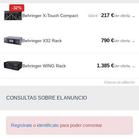
-32%
217 €
Behringer X-Touch Compact
320 €
Ver oferta
→
790 €
Behringer X32 Rack
Ver oferta
→
1.385 €
Behringer WING Rack
Ver oferta
→
Enlaces de afiliación
CONSULTAS SOBRE EL ANUNCIO
Regístrate
o
identifícate
para poder comentar