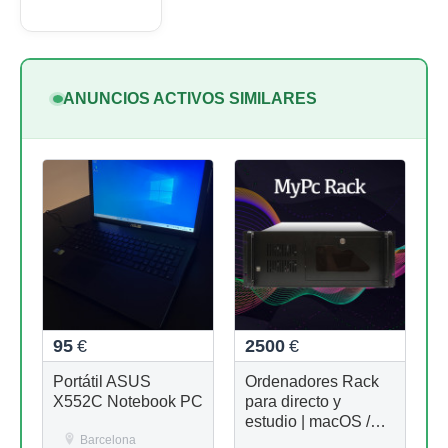
ANUNCIOS ACTIVOS SIMILARES
95
€
2500
€
Portátil ASUS
Ordenadores Rack
X552C Notebook PC
para directo y
estudio | macOS /
Barcelona
Windows | MyPc Pro