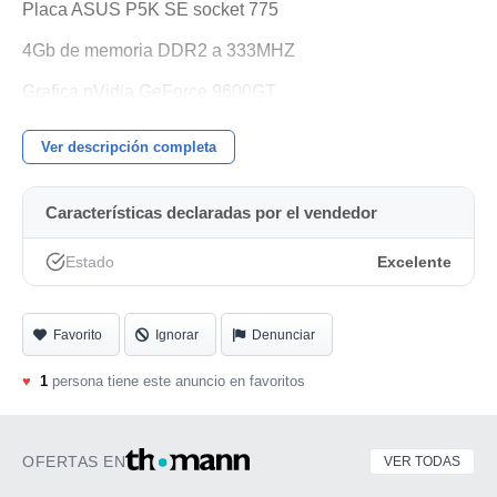
Placa ASUS P5K SE socket 775
4Gb de memoria DDR2 a 333MHZ
Grafica nVidia GeForce 9600GT
Dos (2) discos duros
Ver descripción completa
1.-256Gb sistrma operativo
Características declaradas por el vendedor
2.-512Gb Almacen
Grabadora + lector DVD
Estado
Excelente
Windows 10 XLite Pro Optimum actualizado
Favorito
Ignorar
Denunciar
programas + plugins.........Steinberg etc...
funciona perfecto, a toda prueba.
♥
1
persona tiene este anuncio en favoritos
Ideal para grabarte tus canciones en casa.
OFERTAS EN
VER TODAS