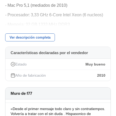
- Mac Pro 5,1 (mediados de 2010)
- Procesador: 3,33 GHz 6-Core Intel Xeon (6 nucleos)
- Memoria: 32 GB 1333 MHz DDR3
- Disco SSD de 500 gigas
Ver descripción completa
- Graficos: ATI Radeon HD 5770 1024 MB
Características declaradas por el vendedor
- Cuatro puertos FireWire
- Cinco puertos USB
Estado
Muy bueno
- 2 salidas para monitores Mini DisplayPort (entrego
Año de fabricación
2010
adaptadores a HDMI)
- Dos interfaces Ethernet
Muro de f77
- Conexión Wi-Fi / Bluetooth
- Grabadora/lectora de CD/DVD
«Desde el primer mensaje todo claro y sin contratiempos.
Volvería a tratar con el sin duda . Hispasonico de