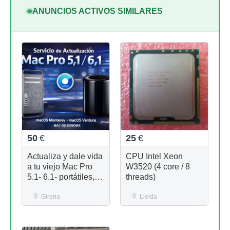
ANUNCIOS ACTIVOS SIMILARES
50
€
25
€
Actualiza y dale vida
CPU Intel Xeon
a tu viejo Mac Pro
W3520 (4 core / 8
5.1- 6.1- portátiles,
threads)
iMac
Girona
Lleida