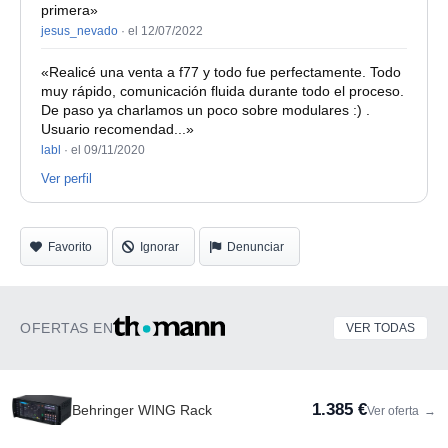
- Contiene slots para poner 4 HDD, entrego con tres
primera»
jesus_nevado
·
el 12/07/2022
adaptadores para discos SSD
- Carcasa de aluminio
«Realicé una venta a f77 y todo fue perfectamente. Todo
muy rápido, comunicación fluida durante todo el proceso.
A recoger en Barcelona. Envío por cuenta y
De paso ya charlamos un poco sobre modulares :) .
Usuario recomendad...»
responsabilidad del comprador.
labl
·
el 09/11/2020
Ver perfil
Favorito
Ignorar
Denunciar
OFERTAS EN
VER TODAS
1.385 €
Behringer WING Rack
Ver oferta
→