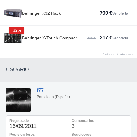
790 €
Behringer X32 Rack
Ver oferta
→
-32%
217 €
Behringer X-Touch Compact
320 €
Ver oferta
→
Enlaces de afiliación
USUARIO
f77
Barcelona (España)
Registrado
Comentarios
16/09/2011
3
Posts en foros
Seguidores