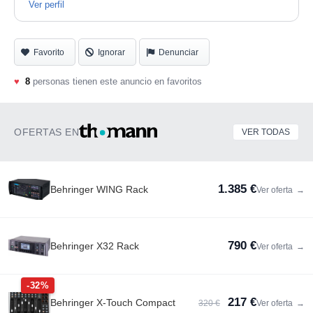
Ver perfil
Favorito
Ignorar
Denunciar
♥
8
personas tienen este anuncio en favoritos
OFERTAS EN
VER TODAS
1.385 €
Behringer WING Rack
Ver oferta
→
790 €
Behringer X32 Rack
Ver oferta
→
-32%
217 €
Behringer X-Touch Compact
320 €
Ver oferta
→