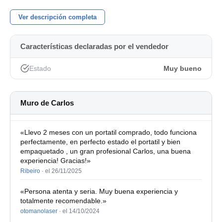
Pantalla 15 Pulgadas. Full 1080 Antireflejos.
Ver descripción completa
Procesador Intel i7-1065G7 con gráfica integrada Intel Iris
Plus 8 GB compartidos+Gráfica dedicada Nvidia GF
MX250 de 2 GB DDR5 y 8 GB dedicados.
Características declaradas por el vendedor
Almacenamiento SSD NVMe 250 GB+HDD 1 TB.
Estado
Muy bueno
Puertos: X2 USB Tipo A. X1 USB tipo C. X1 HDMI. X1
LAN. X1 Combo Jack Audio.
Muro de Carlos
Conectividad Wifi y Bluetooth.
Batería: Duración media de 3 horas.
«Llevo 2 meses con un portatil comprado, todo funciona
perfectamente, en perfecto estado el portatil y bien
Sistema Operativo: Windows 11+ Office 2021. Instalación
empaquetado , un gran profesional Carlos, una buena
experiencia! Gracias!»
nueva y limpia.
Ribeiro
·
el 26/11/2025
El equipo tiene muy pocas señales de uso, ver
«Persona atenta y seria. Muy buena experiencia y
fotografías.
totalmente recomendable.»
otomanolaser
·
el 14/10/2024