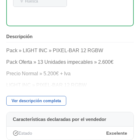
Huesca
Descripción
Pack » LIGHT INC » PIXEL-BAR 12 RGBW
Pack Oferta » 13 Unidades impecables » 2.600€
Precio Normal » 5.200€ + Iva
LIGHT INC » PIXEL-BAR 12 RGBW
Especificaciones:
Ver descripción completa
Light source: 12x8W 4-in-1 RGBW LEDs
Características declaradas por el vendedor
Beam angle: 15°
Life Time: 80.000 hours
Estado
Excelente