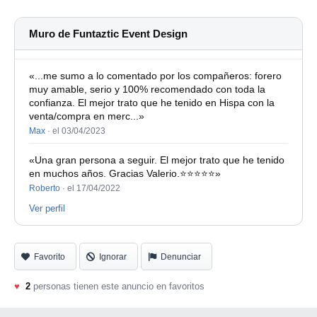
Pixel-controlable
Electronic Dimming 0-100%
Muro de Funtaztic Event Design
Operation Mode: Sound Active, Master slave Mode, DMX
«...me sumo a lo comentado por los compañeros: forero
control, IR control
muy amable, serio y 100% recomendado con toda la
confianza. El mejor trato que he tenido en Hispa con la
DMX modes: 1, 6, 10, 12, 48, 51 DMX Channels
venta/compra en merc...»
TFT Display for Address and Function Settings
Max
·
el 03/04/2023
Power Consumption: 120W
«Una gran persona a seguir. El mejor trato que he tenido
en muchos años. Gracias Valerio.⭐️⭐️⭐️⭐️⭐️»
Voltage: 100V-240V, 50Hz-60Hz
Roberto
·
el 17/04/2022
Dimensions: 1061 x 140 x 163mm
Ver perfil
Weight: 5.3 Kg
Favorito
Ignorar
Denunciar
♥
2
personas tienen este anuncio en favoritos