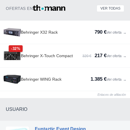
OFERTAS EN
VER TODAS
790 €
Behringer X32 Rack
Ver oferta
→
-32%
217 €
Behringer X-Touch Compact
320 €
Ver oferta
→
1.385 €
Behringer WING Rack
Ver oferta
→
Enlaces de afiliación
USUARIO
Funtaztic Event Design