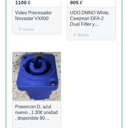
1100
€
905
€
Video Procesador
UDO DMNO White,
Novastar VX600
Cwejman DFA-2
Dual Filter y
Huelva
Cwejman VCO-2RM
Dual Oscillator,
Bizkaia
Endhorphin.es EVIL
PET, Erica Delay
Flanger
Powercon D, azul
nuevo , 1.30€ unidad
, disponible 80
unidades