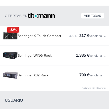
OFERTAS EN
VER TODAS
-32%
217 €
Behringer X-Touch Compact
320 €
Ver oferta
→
1.385 €
Behringer WING Rack
Ver oferta
→
790 €
Behringer X32 Rack
Ver oferta
→
Enlaces de afiliación
USUARIO