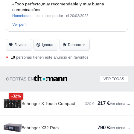
«Todo perfecto,muy recomendable y muy buena
comunicación»
Homebound
· como comprador ·
el 20/02/2023
Ver perfil
Favorito
Ignorar
Denunciar
♥
10
personas tienen este anuncio en favoritos
OFERTAS EN
VER TODAS
-32%
217 €
Behringer X-Touch Compact
320 €
Ver oferta
→
790 €
Behringer X32 Rack
Ver oferta
→