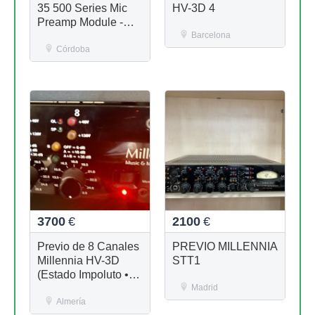
35 500 Series Mic
HV-3D 4
Preamp Module -
Black
Barcelona
Córdoba
3700
€
2100
€
Previo de 8 Canales
PREVIO MILLENNIA
Millennia HV-3D
STT1
(Estado Impoluto •
Pre-RoHS)
Madrid
Almería