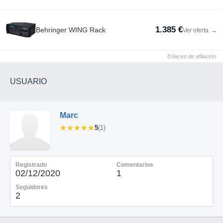
1.385 €
Behringer WING Rack
Ver oferta
→
Enlaces de afiliación
USUARIO
Marc
★★★★★
★★★★★
5
(1)
Registrado
Comentarios
02/12/2020
1
Seguidores
2