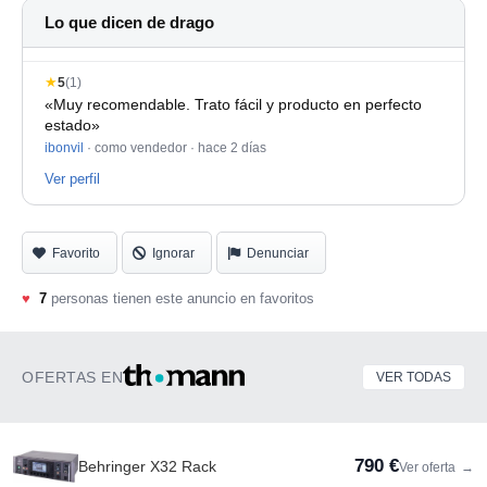
Lo que dicen de drago
★
5
(1)
«Muy recomendable. Trato fácil y producto en perfecto
estado»
ibonvil
· como vendedor ·
hace 2 días
Ver perfil
Favorito
Ignorar
Denunciar
♥
7
personas tienen este anuncio en favoritos
OFERTAS EN
VER TODAS
790 €
Behringer X32 Rack
Ver oferta
→