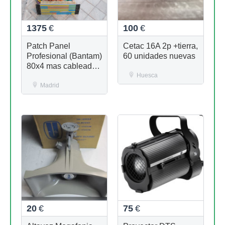
1375
€
100
€
Patch Panel
Cetac 16A 2p +tierra,
Profesional (Bantam)
60 unidades nuevas
80x4 mas cableado
120 conectores 2,3
Huesca
m max
Madrid
20
€
75
€