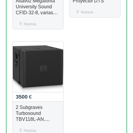
Altavoz Megafonia
Proyector DTS
University Sound
CFID-32-8, varias
Huesca
unidades nuevas
disponibles
Huesca
3500
€
2 Subgraves
Turbosound
TBV118L-AN.
Autoampl.Nuevos
Huesca