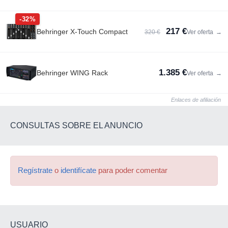
-32%
217 €
Behringer X-Touch Compact
320 €
Ver oferta
→
1.385 €
Behringer WING Rack
Ver oferta
→
Enlaces de afiliación
CONSULTAS SOBRE EL ANUNCIO
Regístrate
o
identifícate
para poder comentar
USUARIO