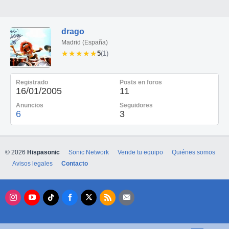
drago
Madrid (España)
★★★★★
★★★★★
5
(1)
Registrado
Posts en foros
16/01/2005
11
Anuncios
Seguidores
6
3
© 2026
Hispasonic
Sonic Network
Vende tu equipo
Quiénes somos
Avisos legales
Contacto