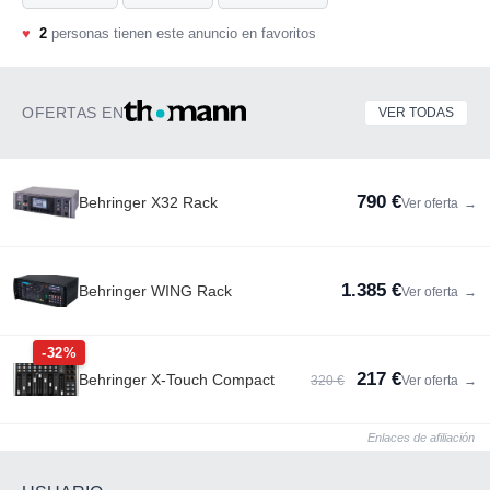
♥
2
personas tienen este anuncio en favoritos
OFERTAS EN
VER TODAS
790 €
Behringer X32 Rack
Ver oferta
→
1.385 €
Behringer WING Rack
Ver oferta
→
-32%
217 €
Behringer X-Touch Compact
320 €
Ver oferta
→
Enlaces de afiliación