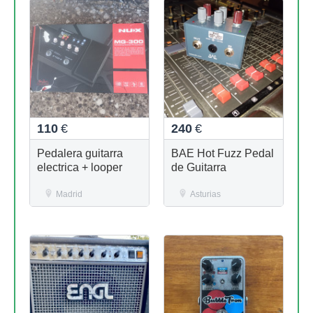
110
€
240
€
Pedalera guitarra
BAE Hot Fuzz Pedal
electrica + looper
de Guitarra
Madrid
Asturias