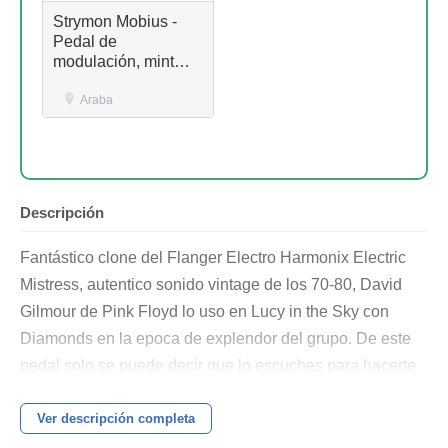
Strymon Mobius -
Pedal de
modulación, mint
con caja
Araba
Descripción
Fantástico clone del Flanger Electro Harmonix Electric
Mistress, autentico sonido vintage de los 70-80, David
Gilmour de Pink Floyd lo uso en Lucy in the Sky con
Diamonds en la epoca de explendor del grupo. De este
pedal solo se puede decir que lo escuches para hacerte
una idea del sonido que puedes obtener.
Ver descripción completa
Características;