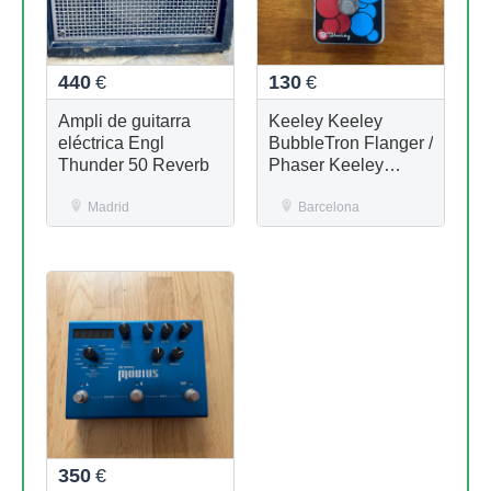
440
€
130
€
Ampli de guitarra
Keeley Keeley
eléctrica Engl
BubbleTron Flanger /
Thunder 50 Reverb
Phaser Keeley
BubbleTron Flanger /
Madrid
Phaser
Barcelona
350
€