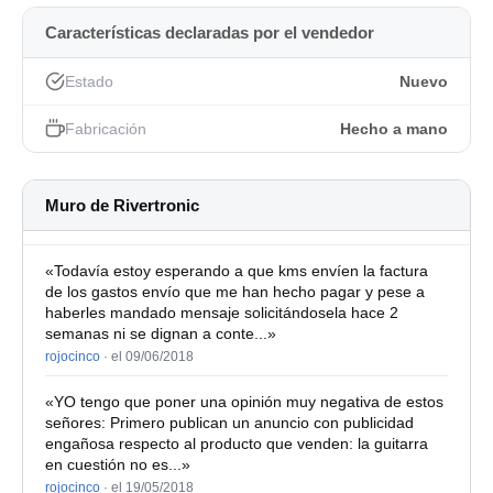
- Controles:
Características declaradas por el vendedor
. Rate, controla la velocidad de la señal del LFO
Estado
Nuevo
(oscilador de baja frecuencia) que modula el flanger.
Fabricación
Hecho a mano
. Range, controla el rango(ancho de banda) de
frecuencias donde actua el barrido del flanger.
. Regen, controla la realimentación de la señal para
Muro de Rivertronic
incrementar el color de la señal resultante.
«Todavía estoy esperando a que kms envíen la factura
. Volume, adapta el volumen resultante para que no haya
de los gastos envío que me han hecho pagar y pese a
diferencias contra el modo bypass.
haberles mandado mensaje solicitándosela hace 2
semanas ni se dignan a conte...»
. Interruptor Filter Matrix, desactiva el LFO y pone el pedal
rojocinco
·
el 09/06/2018
en modo manual para que actues con el Range.
«YO tengo que poner una opinión muy negativa de estos
. Tres ajustes internos bias, clock y max realimentacion
señores: Primero publican un anuncio con publicidad
para ajustar el circuito.
engañosa respecto al producto que venden: la guitarra
en cuestión no es...»
- Nivel de ruido nulo, el sonido es limpio y cristalino.
rojocinco
·
el 19/05/2018