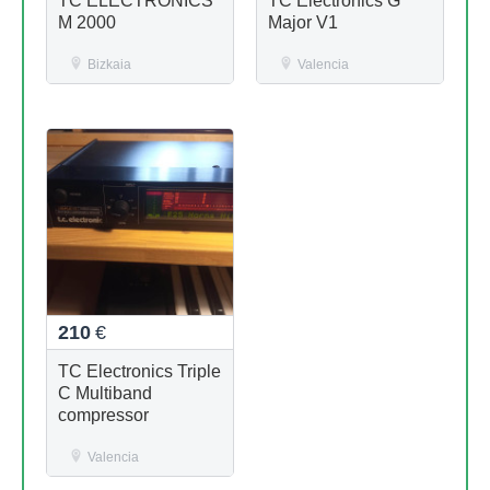
TC ELECTRONICS
TC Electronics G
M 2000
Major V1
Bizkaia
Valencia
210
€
TC Electronics Triple
C Multiband
compressor
Valencia