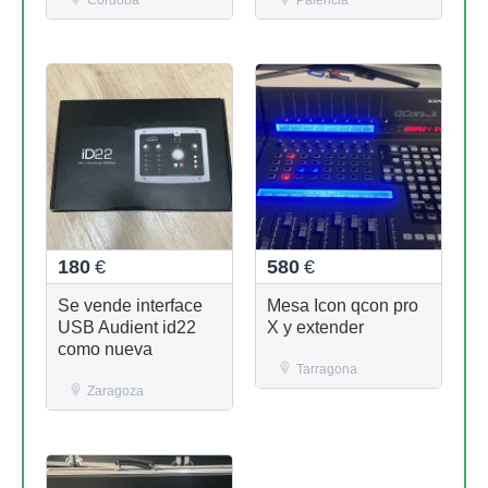
Córdoba
Palencia
180
€
580
€
Se vende interface
Mesa Icon qcon pro
USB Audient id22
X y extender
como nueva
Tarragona
Zaragoza