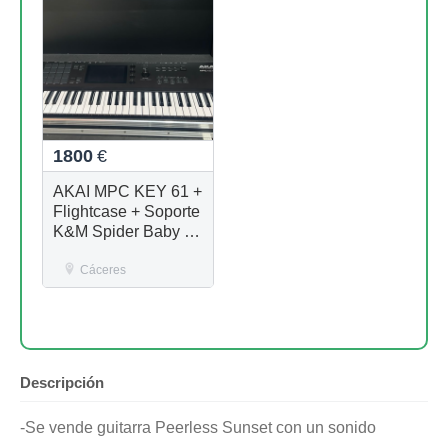
1800
€
AKAI MPC KEY 61 +
Flightcase + Soporte
K&M Spider Baby +
Funda para el
soporte
Cáceres
Descripción
-Se vende guitarra Peerless Sunset con un sonido