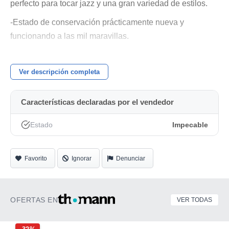
perfecto para tocar jazz y una gran variedad de estilos.
-Estado de conservación prácticamente nueva y
funcionando a las mil maravillas.
-Estuche original Incluido.
Ver descripción completa
-Se puede ver y probar sin compromiso.
Características declaradas por el vendedor
Estado
Impecable
Favorito
Ignorar
Denunciar
OFERTAS EN
VER TODAS