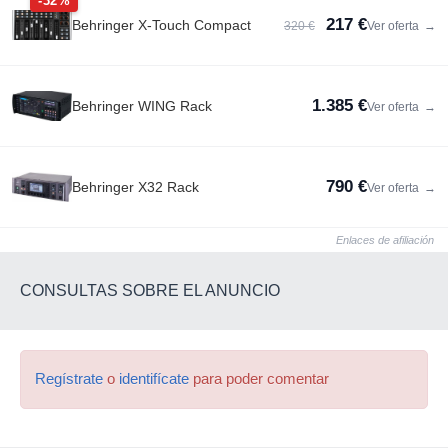
-32%
217 €
Behringer X-Touch Compact
320 €
Ver oferta
→
1.385 €
Behringer WING Rack
Ver oferta
→
790 €
Behringer X32 Rack
Ver oferta
→
Enlaces de afiliación
CONSULTAS SOBRE EL ANUNCIO
Regístrate
o
identifícate
para poder comentar