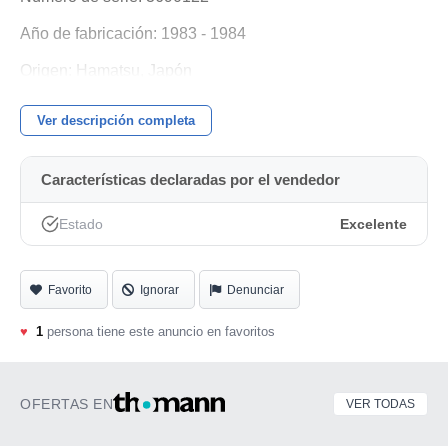
Año de fabricación: 1983 - 1984
Origen: Hamatsu, Japón
Medidas: 149 (ancho) x 101 (alto) x 186 (largo) cm
Ver descripción completa
Peso: Aprox. 310 Kg
Características declaradas por el vendedor
Estado
Excelente
Favorito
Ignorar
Denunciar
♥
1
persona tiene este anuncio en favoritos
OFERTAS EN
VER TODAS