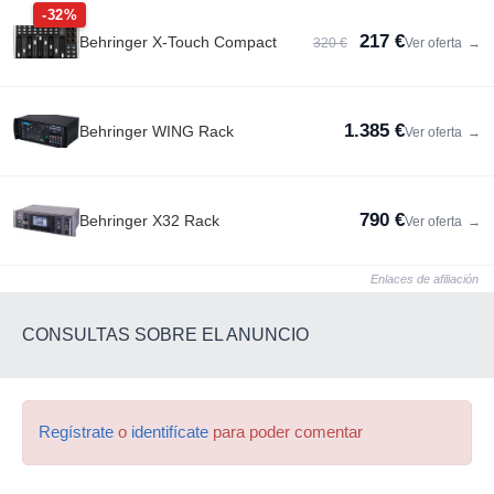
-32%
217 €
Behringer X-Touch Compact
320 €
Ver oferta
→
1.385 €
Behringer WING Rack
Ver oferta
→
790 €
Behringer X32 Rack
Ver oferta
→
Enlaces de afiliación
CONSULTAS SOBRE EL ANUNCIO
Regístrate
o
identifícate
para poder comentar