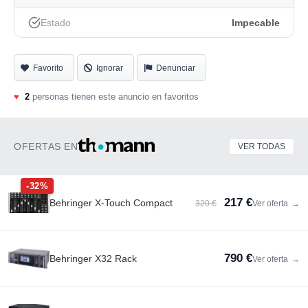
guitarras, cuerdas, vientos, synths... Ritmos. Bluetooth
Estado
Impecable
para reproducir musica.
Comprado nuevo en tienda en navidades. con su
mueble, impecable en todos los sentidos, apenas tocado.
Favorito
Ignorar
Denunciar
recogida en mano en valdemoro. regalo metodo libro,
♥
2
personas tienen este anuncio en favoritos
cepillo para limpiar teclas y cobertura para el teclado.
OFERTAS EN
VER TODAS
-32%
217 €
Behringer X-Touch Compact
320 €
Ver oferta
→
790 €
Behringer X32 Rack
Ver oferta
→