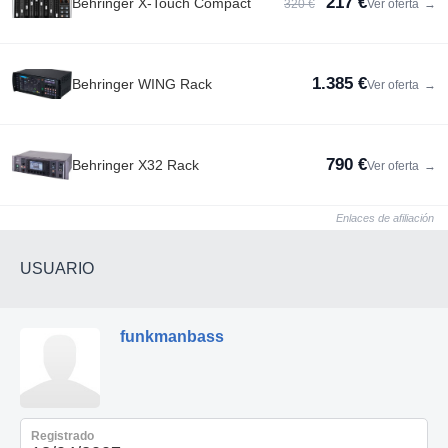
217 €
Behringer X-Touch Compact
320 €
Ver oferta
→
1.385 €
Behringer WING Rack
Ver oferta
→
790 €
Behringer X32 Rack
Ver oferta
→
Enlaces de afiliación
USUARIO
funkmanbass
Registrado