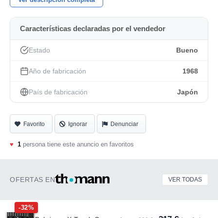
El numero de serie se puede ver en una de las fotos
(190731).
Características declaradas por el vendedor
Para gestionar la visita y probarlo pueden hacerlo a la
Estado
Bueno
atencion de Paco en el telefono 629789876.
Año de fabricación
1968
El piano se encuentra en el sur de Madrid y esta en un
bajo, aunque tiene tres escalones.
País de fabricación
Japón
Pesa aproximadamente 240 Kgs.
Favorito
Ignorar
Denunciar
♥
1
persona tiene este anuncio en favoritos
OFERTAS EN
VER TODAS
-32%