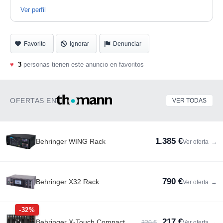
Ver perfil
Favorito
Ignorar
Denunciar
♥
3
personas tienen este anuncio en favoritos
OFERTAS EN
VER TODAS
1.385 €
Behringer WING Rack
Ver oferta
→
790 €
Behringer X32 Rack
Ver oferta
→
-32%
217 €
Behringer X-Touch Compact
320 €
Ver oferta
→