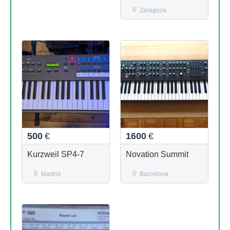
add-on for M-91
Zaragoza
500
€
1600
€
Kurzweil SP4-7
Novation Summit
Madrid
Barcelona