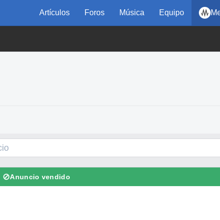
Artículos
Foros
Música
Equipo
Me
⊘
Anuncio vendido