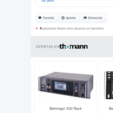
Ver perfil
vendo suelto al igual que la maleta de tran
Entrega/Envío:
Favorito
Ignorar
Denunciar
Preferible entrega en mano.
♥
4
personas tienen este anuncio en favoritos
Se puede probar sin compromiso.
Opción de Envío disponible.
OFERTAS EN
Behringer X32 Rack
Be