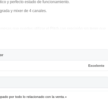
ico y perfecto estado de funcionamiento.
grada y mixer de 4 canales.
s mesas que puedes utilizar el Pitch con precisión sin tener que
 los que todavía nos gusta jugar con ello).
ro.
or
Excelente
pado por todo lo relacionado con la venta.»
ctos ya que siempre ha estado guardada con el protector
homann (precio actual 47€, lo regalo con la mesa, no lo