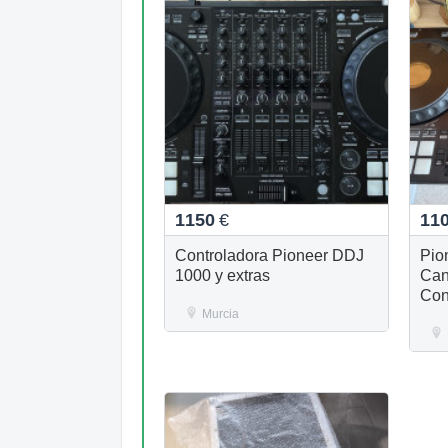
1150
€
11
Controladora Pioneer DDJ
Pio
1000 y extras
Can
Con
Murcia