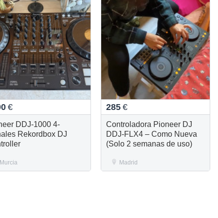
00
€
285
€
neer DDJ-1000 4-
Controladora Pioneer DJ
ales Rekordbox DJ
DDJ-FLX4 – Como Nueva
troller
(Solo 2 semanas de uso)
Murcia
Madrid