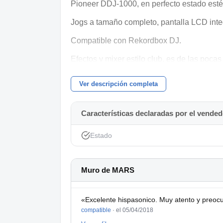
Pioneer DDJ-1000, en perfecto estado estét
Jogs a tamaño completo, pantalla LCD inte
Compatible con Rekordbox DJ.
Efectos y mixer estilo club, es de las poca
estar constantemente con el auto sync (para
Ver descripción completa
Conexiones: XLR, RCA y 2 entradas de mic
Incluye:
Características declaradas por el vended
- Maleta original de transporte Pioneer DJ
Estado
- Decksaver DDJ-1000
- Cable de corriente
Muro de MARS
- Cable USB
«Excelente hispasonico. Muy atento y preocu
Uso doméstico, muy cuidada y sin desperfe
compatible
·
el 05/04/2018
Decksaver DDJ-1000 original comprado en T