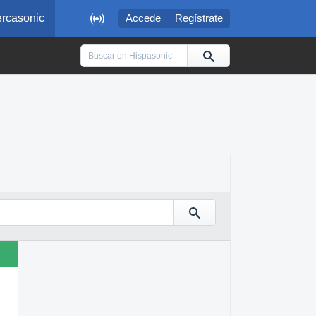

rcasonic
Accede
Regístrate