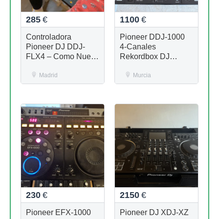
285
€
1100
€
Controladora
Pioneer DDJ-1000
Pioneer DJ DDJ-
4-Canales
FLX4 – Como Nueva
Rekordbox DJ
(Solo 2 semanas de
Controller
uso)
Madrid
Murcia
230
€
2150
€
Pioneer EFX-1000
Pioneer DJ XDJ-XZ