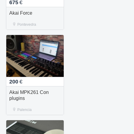
675
€
Akai Force
Pontevedra
200
€
Akai MPK261 Con
plugins
Palencia