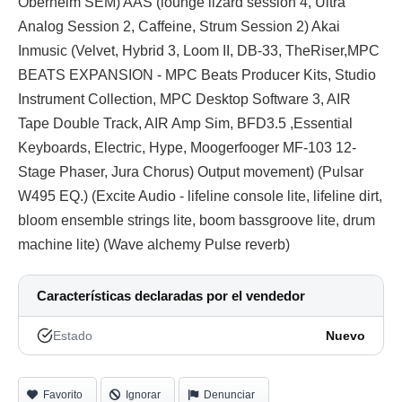
Oberheim SEM) AAS (lounge lizard session 4, Ultra
Analog Session 2, Caffeine, Strum Session 2) Akai
Inmusic (Velvet, Hybrid 3, Loom II, DB-33, TheRiser,MPC
BEATS EXPANSION - MPC Beats Producer Kits, Studio
Instrument Collection, MPC Desktop Software 3, AIR
Tape Double Track, AIR Amp Sim, BFD3.5 ,Essential
Keyboards, Electric, Hype, Moogerfooger MF-103 12-
Stage Phaser, Jura Chorus) Output movement) (Pulsar
W495 EQ.) (Excite Audio - lifeline console lite, lifeline dirt,
bloom ensemble strings lite, boom bassgroove lite, drum
machine lite) (Wave alchemy Pulse reverb)
Características declaradas por el vendedor
Estado
Nuevo
Favorito
Ignorar
Denunciar