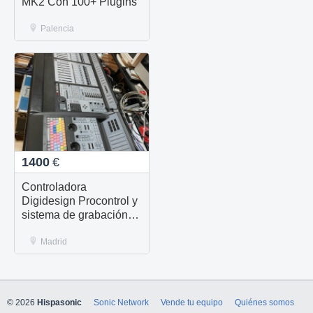
MK2 Con 100+ Plugins
Palencia
1400
€
Controladora
Digidesign Procontrol y
sistema de grabación
Protools oferta de
cuesta de enero 1400€
Madrid
© 2026
Hispasonic
Sonic Network
Vende tu equipo
Quiénes somos