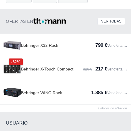
OFERTAS EN
VER TODAS
790 €
Behringer X32 Rack
Ver oferta
→
-32%
217 €
Behringer X-Touch Compact
320 €
Ver oferta
→
1.385 €
Behringer WING Rack
Ver oferta
→
Enlaces de afiliación
USUARIO