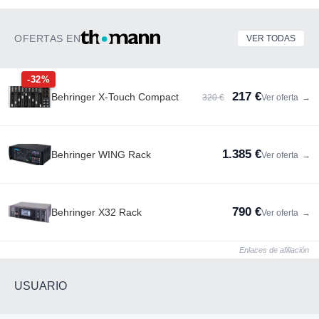
OFERTAS EN
VER TODAS
-32%
217 €
Behringer X-Touch Compact
320 €
Ver oferta
→
1.385 €
Behringer WING Rack
Ver oferta
→
790 €
Behringer X32 Rack
Ver oferta
→
Enlaces de afiliación
USUARIO