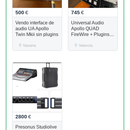
500
€
745
€
Vendo interface de
Universal Audio
audio UA Apollo
Apollo QUAD
Twin Mkii sin plugins
FireWire + Plugins
UAD + Caja Original
Navarra
Valencia
2800
€
Presonus Studiolive