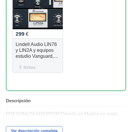
299
€
Lindell Audio LIN76
y LIN2A y equipos
estudio Vanguard,
Golden Age
Premiere,
Bizkaia
Auriculares
Ultrasone, Tegeler
Créme RC
Descripción
PRESONUSFADERPORT.Vendo en Madrid en mano
Ver descripción completa