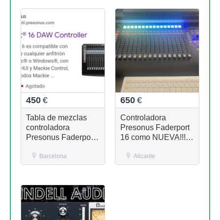
450
€
650
€
Tabla de mezclas
Controladora
controladora
Presonus Faderport
Presonus Faderport
16 como NUEVA!!!
16
por Ketron SD1 o
Barcelona
SD5
Alicante