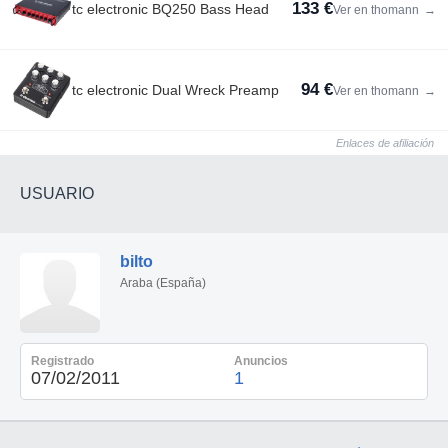
133 €
tc electronic BQ250 Bass Head
Ver en thomann
→
94 €
tc electronic Dual Wreck Preamp
Ver en thomann
→
Enlaces de afiliación
USUARIO
bilto
Araba (España)
Registrado
Anuncios
07/02/2011
1