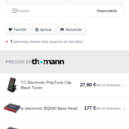
Estado
Impecable
Favorito
Ignorar
Denunciar
♥
7
personas tienen este anuncio en favoritos
PRECIOS EN
TC Electronic PolyTune Clip
27,60 €
Ver en thomann
→
Black Tuner
177 €
tc electronic BQ500 Bass Head
Ver en thomann
→