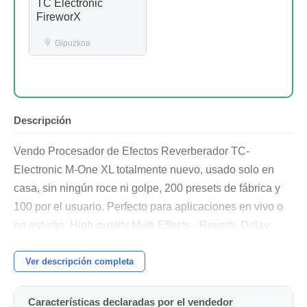
TC Electronic
FireworX
Gipuzkoa
Descripción
Vendo Procesador de Efectos Reverberador TC-
Electronic M-One XL totalmente nuevo, usado solo en
casa, sin ningún roce ni golpe, 200 presets de fábrica y
100 por el usuario. Perfecto para aplicaciones en vivo o
en estudio. High-quality Multi Effects - Reverb, Delay,
Chorus, Flanger, Compressor, Gate, etc. Lo ideal sería
entregarlo en mano para poder probarlo . Regalo
Ver descripción completa
cableado valorado en 80 €. Embalaje original, manuales
completos.Tlf: 652 246 136. En Vitoria.
Características declaradas por el vendedor