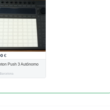
00
€
eton Push 3 Autónomo
Barcelona