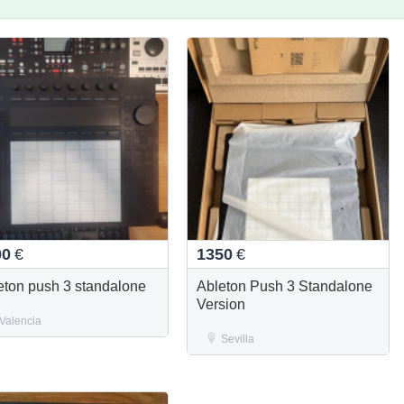
00
€
1350
€
eton push 3 standalone
Ableton Push 3 Standalone
Version
Valencia
Sevilla