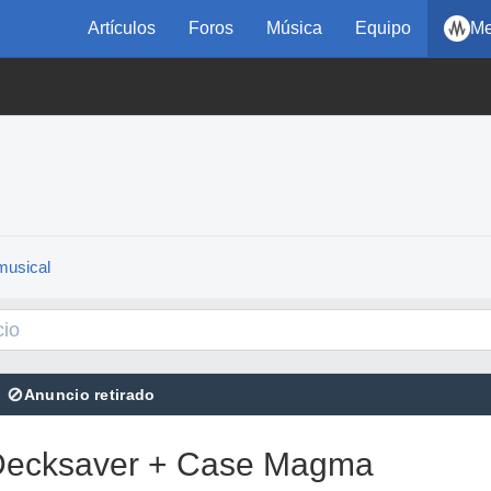
Artículos
Foros
Música
Equipo
Me
musical
⊘
Anuncio retirado
 Decksaver + Case Magma