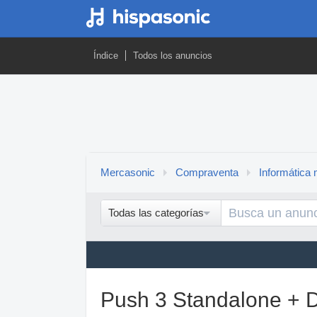
Índice
Todos los anuncios
Mercasonic
Compraventa
Informática 
Todas las categorías
Push 3 Standalone +