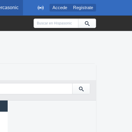

rcasonic
Accede
Regístrate