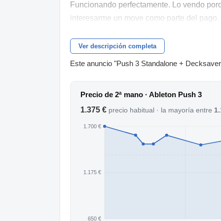
Funcionando perfectamente. Lo vendo porque
interesarme un move como parte del pago.
Ver descripción completa
Este anuncio "Push 3 Standalone + Decksaver 
Precio de 2ª mano · Ableton Push 3
1.375 €
precio habitual · la mayoría entre
1.
1.700 €
1.175 €
650 €