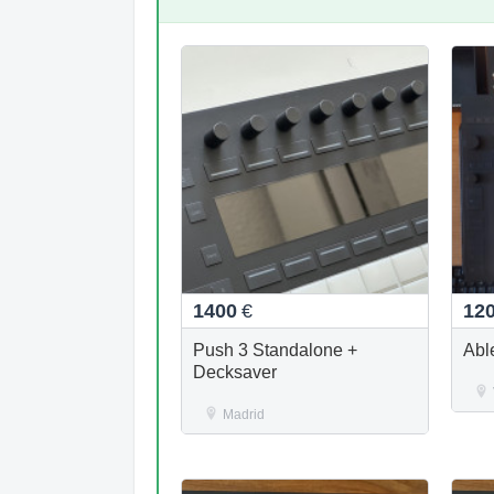
1400
€
12
Push 3 Standalone +
Abl
Decksaver
Madrid