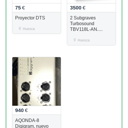
75
€
3500
€
Proyector DTS
2 Subgraves
Turbosound
Huesca
TBV118L-AN.
Autoampl.Nuevos
Huesca
940
€
AQONDA-8
Digigram, nuevo