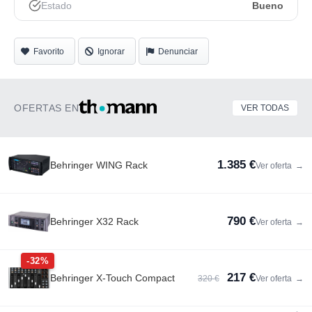
Estado
Bueno
Favorito
Ignorar
Denunciar
OFERTAS EN
VER TODAS
1.385 €
Behringer WING Rack
Ver oferta
→
790 €
Behringer X32 Rack
Ver oferta
→
-32%
217 €
Behringer X-Touch Compact
320 €
Ver oferta
→