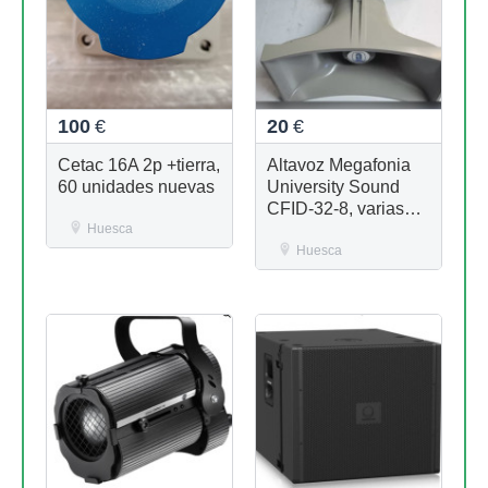
100
€
20
€
Cetac 16A 2p +tierra,
Altavoz Megafonia
60 unidades nuevas
University Sound
CFID-32-8, varias
Huesca
unidades nuevas
disponibles
Huesca