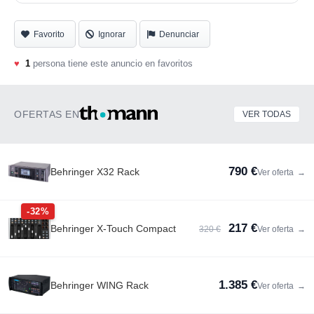
Favorito
Ignorar
Denunciar
♥
1
persona tiene este anuncio en favoritos
OFERTAS EN
VER TODAS
790 €
Behringer X32 Rack
Ver oferta
→
-32%
217 €
Behringer X-Touch Compact
320 €
Ver oferta
→
1.385 €
Behringer WING Rack
Ver oferta
→