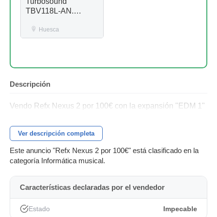
Turbosound
TBV118L-AN.
Autoampl.Nuevos
Huesca
Descripción
Vendo Refx Nexus 2 por 100€ con la expansión "EDM 1"
Ver descripción completa
Este anuncio "Refx Nexus 2 por 100€" está clasificado en la
categoría Informática musical.
Características declaradas por el vendedor
Estado
Impecable