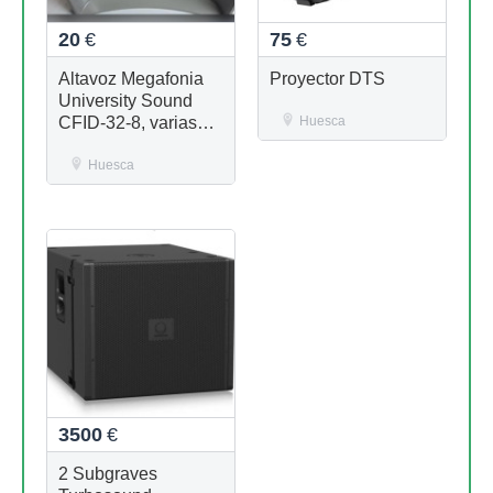
20
€
75
€
Altavoz Megafonia
Proyector DTS
University Sound
CFID-32-8, varias
Huesca
unidades nuevas
disponibles
Huesca
3500
€
2 Subgraves