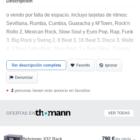
Descripción
o vendo por falta de espacio. Incluyo tarjetas de ritmos:
Sevillana, Rumba, Cumbia, Guaracha y M'Town, Rock'n
Rollo 2, Mexican Rock, Slow Soul y Euro Pop, Rap, Funk
3, Big Rock y Swing 2, 8 Beat 3, 16 Beat 3, Disco 3, Waltz
4, 2 Beat, Latin Beat, Slow Rock 2 y Two Steps, Country
Swing, Country Waltz 2, Train-Beats, Ballad 4, Cajun,
County Rock 2. Y regalo Casiotone con adaptador
Ver descripción completa
Favorito
Ignorar
(funciona también a pilas) .
Denunciar
♥
2
personas tienen este anuncio en favoritos
OFERTAS EN
VER TODAS
790 €
Behringer X32 Rack
Ver oferta
→