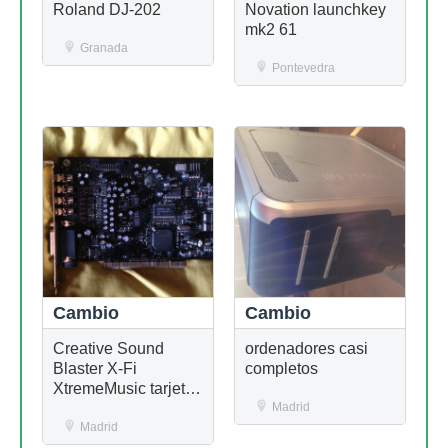
Roland DJ-202
Novation launchkey
mk2 61
Granada
Pontevedra
Cambio
Cambio
Creative Sound
ordenadores casi
Blaster X-Fi
completos
XtremeMusic tarjeta
SB0460
Madrid
Madrid