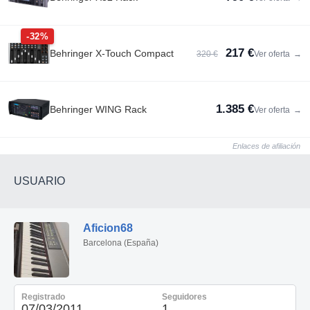
-32%
217 €
Behringer X-Touch Compact
320 €
Ver oferta
→
1.385 €
Behringer WING Rack
Ver oferta
→
Enlaces de afiliación
USUARIO
Aficion68
Barcelona (España)
Registrado
Seguidores
07/03/2011
1