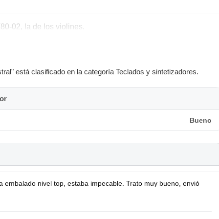
-02, la de los violines.
l" está clasificado en la categoría Teclados y sintetizadores.
or
Bueno
 embalado nivel top, estaba impecable. Trato muy bueno, envió