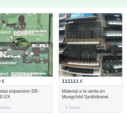
0
€
111111
€
jetas expansion SR-
Material a la venta en
0-XX
Moogchild Synthdrome
Madrid
Madrid