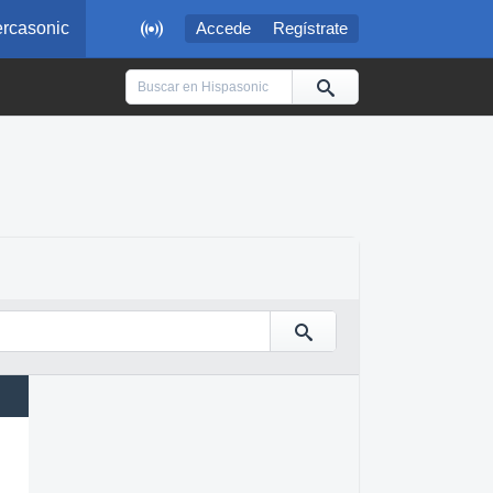

rcasonic
Accede
Regístrate