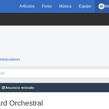
Artículos
Foros
Música
Equipo
Me
intetizadores
⊘
Anuncio retirado
rd Orchestral