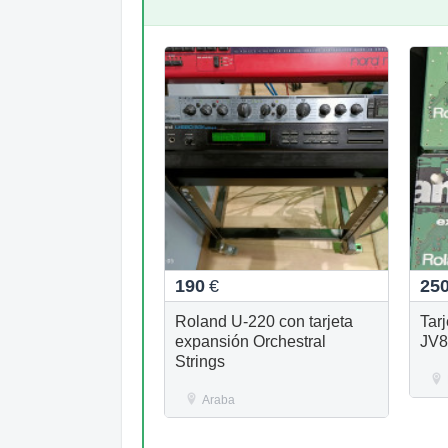
190
€
25
Roland U-220 con tarjeta
Tar
expansión Orchestral
JV8
Strings
Araba