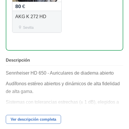
80
€
AKG K 272 HD
Sevilla
Descripción
Sennheiser HD 650 - Auriculares de diadema abierto
Audífonos estéreo abiertos y dinámicos de alta fidelidad
de alta gama.
Sistemas con tolerancias estrechas (± 1 dB), elegidos a
mano en pares.
Ver descripción completa
Acabado de alta calidad en titanio/plateado.