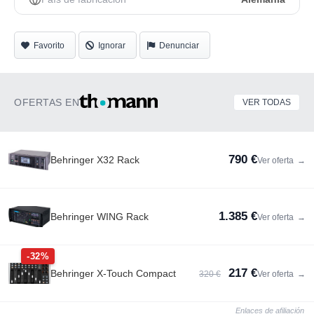
Favorito
Ignorar
Denunciar
OFERTAS EN
VER TODAS
790 €
Behringer X32 Rack
Ver oferta
→
1.385 €
Behringer WING Rack
Ver oferta
→
-32%
217 €
Behringer X-Touch Compact
320 €
Ver oferta
→
Enlaces de afiliación