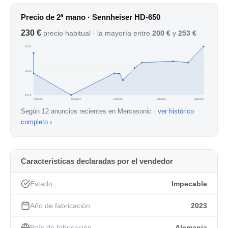
Seda acústica especialmente desarrollada para una
Precio de 2ª mano · Sennheiser HD-650
atenuación precisa y uniforme en toda la zona.
230 €
precio habitual · la mayoría entre
200 €
y
253 €
Cable de conexión especialmente modulado
300 €
(desmontable) de cobre OFC de alta conductividad, con
muy poco ruido de manejo, es decir, baja sensibilidad al
210 €
sonido transmitido por la estructura.
Las bobinas de voz de aluminio extremadamente ligeras
120 €
09/2023
05/2024
02/2025
11/2025
08/2026
garantizan una excelente respuesta transitoria.
Según 12 anuncios recientes en Mercasonic ·
ver histórico
completo ›
Características declaradas por el vendedor
Estado
Impecable
Año de fabricación
2023
País de fabricación
Alemania