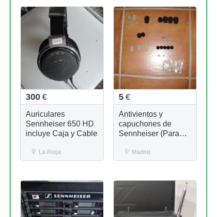
300
€
5
€
Auriculares
Antivientos y
Sennheiser 650 HD
capuchones de
incluye Caja y Cable
Sennheiser (Para
diademas, lavaliers y
La Rioja
cápsulas
Madrid
Sennheiser)